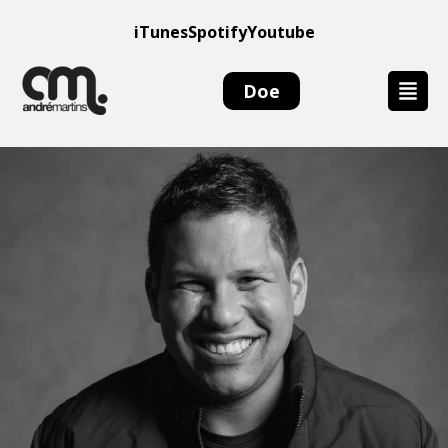
iTunes
Spotify
Youtube
Doe