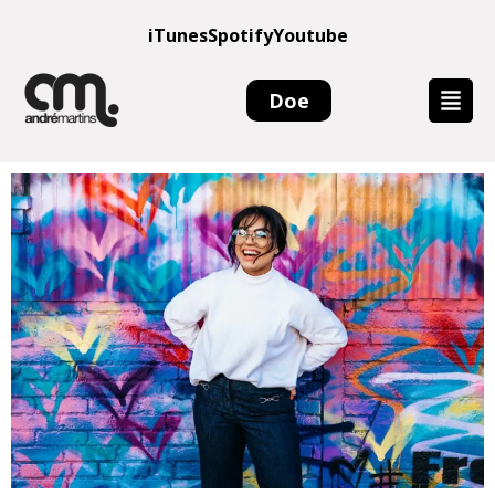
iTunes
Spotify
Youtube
Doe